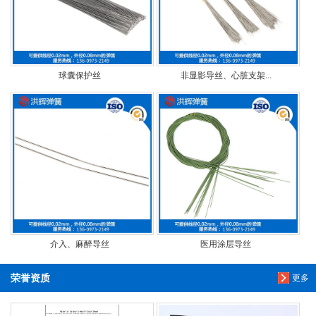
球囊保护丝
非显影导丝、心脏支架...
介入、麻醉导丝
医用涂层导丝
荣誉资质
更多