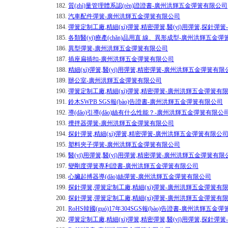
182.
質(zhì)量管理體系認(rèn)證證書-廣州洪輝五金彈簧有限公司
183.
汽車配件彈簧-廣州洪輝五金彈簧有限公司
184.
彈簧定制工廠,精細(xì)彈簧,精密彈簧,醫(yī)用彈簧,探針
185.
各類醫(yī)療產(chǎn)品用直 線、異形成型-廣州洪輝五金
186.
異型彈簧-廣州洪輝五金彈簧有限公司
187.
插座扁插扣-廣州洪輝五金彈簧有限公司
188.
精細(xì)彈簧,醫(yī)用彈簧,精密彈簧-廣州洪輝五金彈簧有限
189.
辦公室-廣州洪輝五金彈簧有限公司
190.
彈簧定制工廠,精細(xì)彈簧,精密彈簧-廣州洪輝五金彈簧有
191.
鈴木SWPB SGS報(bào)告證書-廣州洪輝五金彈簧有限公司
192.
導(dǎo)引導(dǎo)絲有什么性能？-廣州洪輝五金彈簧有限公
193.
攪拌器彈簧-廣州洪輝五金彈簧有限公司
194.
探針彈簧,精細(xì)彈簧,精密彈簧-廣州洪輝五金彈簧有限公
195.
塑料夾子彈簧-廣州洪輝五金彈簧有限公司
196.
醫(yī)用彈簧,醫(yī)用彈簧,精密彈簧-廣州洪輝五金彈簧有限
197.
變剛度彈簧專利證書-廣州洪輝五金彈簧有限公司
198.
心臟起搏器導(dǎo)絲彈簧-廣州洪輝五金彈簧有限公司
199.
探針彈簧,彈簧定制工廠,精細(xì)彈簧-廣州洪輝五金彈簧有
200.
探針彈簧,彈簧定制工廠,精細(xì)彈簧-廣州洪輝五金彈簧有
201.
RoHS韓國(guó)17年304SGS報(bào)告證書-廣州洪輝五金
202.
彈簧定制工廠,精細(xì)彈簧,精密彈簧,醫(yī)用彈簧,探針