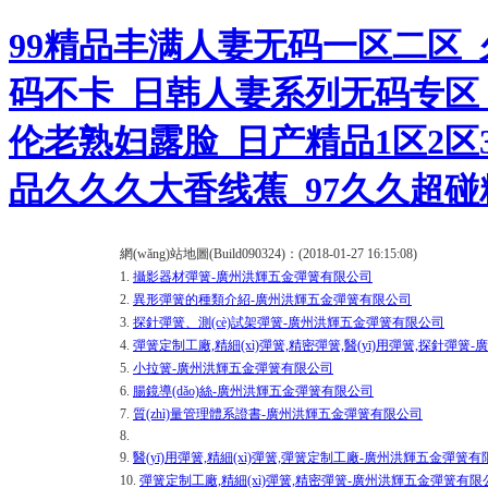
99精品丰满人妻无码一区二区
码不卡_日韩人妻系列无码专区_
伦老熟妇露脸_日产精品1区2区3
品久久久大香线蕉_97久久超
網(wǎng)站地圖(Build090324)：(2018-01-27 16:15:08)
1.
攝影器材彈簧-廣州洪輝五金彈簧有限公司
2.
異形彈簧的種類介紹-廣州洪輝五金彈簧有限公司
3.
探針彈簧、測(cè)試架彈簧-廣州洪輝五金彈簧有限公司
4.
彈簧定制工廠,精細(xì)彈簧,精密彈簧,醫(yī)用彈簧,探針彈
5.
小拉簧-廣州洪輝五金彈簧有限公司
6.
腸鏡導(dǎo)絲-廣州洪輝五金彈簧有限公司
7.
質(zhì)量管理體系證書-廣州洪輝五金彈簧有限公司
8.
9.
醫(yī)用彈簧,精細(xì)彈簧,彈簧定制工廠-廣州洪輝五金彈簧
10.
彈簧定制工廠,精細(xì)彈簧,精密彈簧-廣州洪輝五金彈簧有限