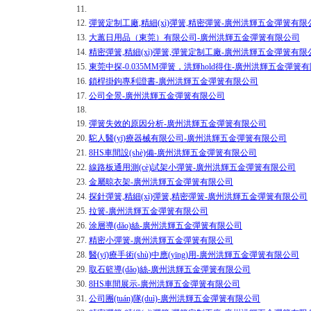
11.
12.
彈簧定制工廠,精細(xì)彈簧,精密彈簧-廣州洪輝五金彈簧有限
13.
大蕙日用品（東莞）有限公司-廣州洪輝五金彈簧有限公司
14.
精密彈簧,精細(xì)彈簧,彈簧定制工廠-廣州洪輝五金彈簧有限
15.
東莞中探-0.035MM彈簧，洪輝hold得住-廣州洪輝五金彈簧
16.
鎖桿掛鉤專利證書-廣州洪輝五金彈簧有限公司
17.
公司全景-廣州洪輝五金彈簧有限公司
18.
19.
彈簧失效的原因分析-廣州洪輝五金彈簧有限公司
20.
駝人醫(yī)療器械有限公司-廣州洪輝五金彈簧有限公司
21.
8HS車間設(shè)備-廣州洪輝五金彈簧有限公司
22.
線路板通用測(cè)試架小彈簧-廣州洪輝五金彈簧有限公司
23.
金屬晾衣架-廣州洪輝五金彈簧有限公司
24.
探針彈簧,精細(xì)彈簧,精密彈簧-廣州洪輝五金彈簧有限公司
25.
拉簧-廣州洪輝五金彈簧有限公司
26.
涂層導(dǎo)絲-廣州洪輝五金彈簧有限公司
27.
精密小彈簧-廣州洪輝五金彈簧有限公司
28.
醫(yī)療手術(shù)中應(yīng)用-廣州洪輝五金彈簧有限公司
29.
取石籃導(dǎo)絲-廣州洪輝五金彈簧有限公司
30.
8HS車間展示-廣州洪輝五金彈簧有限公司
31.
公司團(tuán)隊(duì)-廣州洪輝五金彈簧有限公司