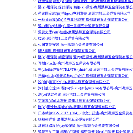
32.
精密彈簧,精細(xì)彈簧,彈簧定制工廠-廣州洪輝五金彈簧有限
33.
醫(yī)用彈簧,探針彈簧,精細(xì)彈簧-廣州洪輝五金彈簧有限
34.
彈簧固定結(jié)構(gòu)專利證書-廣州洪輝五金彈簧有限公司
35.
一種插頭導(dǎo)片夾專利證書-廣州洪輝五金彈簧有限公司
36.
彈力測(cè)試機(jī)-廣州洪輝五金彈簧有限公司
37.
彈簧力學(xué)性能-廣州洪輝五金彈簧有限公司
38.
拉簧-廣州洪輝五金彈簧有限公司
39.
心臟支架安裝-廣州洪輝五金彈簧有限公司
40.
8HS車間-廣州洪輝五金彈簧有限公司
41.
醫(yī)用彈簧,精密彈簧,醫(yī)用彈簧-廣州洪輝五金彈簧有限
42.
耳機(jī)支架-廣州洪輝五金彈簧有限公司
43.
導(dǎo)絲彈簧的加工技術(shù)介紹-廣州洪輝五金彈簧有限
44.
扭轉(zhuǎn)彈簧參數(shù)介紹-廣州洪輝五金彈簧有限公司
45.
設(shè)備實(shí)拍-廣州洪輝五金彈簧有限公司
46.
深圳益心達(dá)醫(yī)學(xué)新技術(shù)有限公司-廣州
47.
測(cè)試架彈簧-廣州洪輝五金彈簧有限公司
48.
穿刺導(dǎo)絲彈簧-廣州洪輝五金彈簧有限公司
49.
醫(yī)用涂層導(dǎo)絲-廣州洪輝五金彈簧有限公司
50.
日本精線SGS_2017（304）(中文）證書-廣州洪輝五金彈簧
51.
晾被夾彈簧-廣州洪輝五金彈簧有限公司
52.
洪輝線路板測(cè)試彈簧-廣州洪輝五金彈簧有限公司
53.
彈簧定制工廠,精細(xì)彈簧,精密彈簧,醫(yī)用彈簧,探針