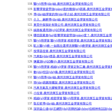
118.
醫(yī)用導(dǎo)絲-廣州洪輝五金彈簧有限公司
119.
影響彈簧疲勞強(qiáng)度的幾個(gè)因素-廣州洪輝五金彈
120.
導(dǎo)絲彈簧的簡(jiǎn)單介紹-廣州洪輝五金彈簧有限公司
121.
介入、麻醉導(dǎo)絲-廣州洪輝五金彈簧有限公司
122.
東莞中探探針有限公司-廣州洪輝五金彈簧有限公司
123.
線路板通用測(cè)試彈簧-廣州洪輝五金彈簧有限公司
124.
哪些因素會(huì)影響彈簧疲勞強(qiáng)度？-廣州洪輝五
125.
醫(yī)用彈簧,醫(yī)用彈簧,精密彈簧-廣州洪輝五金彈簧有限
126.
駝人醫(yī)療-一如既往選擇洪輝醫(yī)療彈簧-廣州洪輝五
127.
按彈器扭簧-廣州洪輝五金彈簧有限公司
128.
汽車點(diǎn)煙器-廣州洪輝五金彈簧有限公司
129.
鹽霧測(cè)試機(jī)-廣州洪輝五金彈簧有限公司
130.
醫(yī)用彈簧,精細(xì)彈簧,彈簧定制工廠-廣州洪輝五金彈
131.
數(shù)控設(shè)備-廣州洪輝五金彈簧有限公司
132.
醫(yī)用導(dǎo)絲-廣州洪輝五金彈簧有限公司
133.
簡(jiǎn)易圓形曬架-廣州洪輝五金彈簧有限公司
134.
汽車充氣泵大膠喉彈簧-廣州洪輝五金彈簧有限公司
135.
小拉簧-廣州洪輝五金彈簧有限公司
136.
精細(xì)彈簧,精密彈簧,醫(yī)用彈簧-廣州洪輝五金彈簧有限
137.
取石籃導(dǎo)絲-廣州洪輝五金彈簧有限公司
138.
深圳益心達(dá)王總對(duì)洪輝的誠(chéng)信精神有話說(