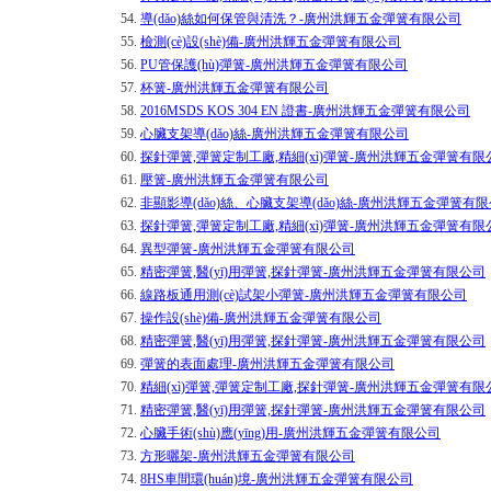
54.
導(dǎo)絲如何保管與清洗？-廣州洪輝五金彈簧有限公司
55.
檢測(cè)設(shè)備-廣州洪輝五金彈簧有限公司
56.
PU管保護(hù)彈簧-廣州洪輝五金彈簧有限公司
57.
杯簧-廣州洪輝五金彈簧有限公司
58.
2016MSDS KOS 304 EN 證書-廣州洪輝五金彈簧有限公司
59.
心臟支架導(dǎo)絲-廣州洪輝五金彈簧有限公司
60.
探針彈簧,彈簧定制工廠,精細(xì)彈簧-廣州洪輝五金彈簧有限
61.
壓簧-廣州洪輝五金彈簧有限公司
62.
非顯影導(dǎo)絲、心臟支架導(dǎo)絲-廣州洪輝五金彈簧有
63.
探針彈簧,彈簧定制工廠,精細(xì)彈簧-廣州洪輝五金彈簧有限
64.
異型彈簧-廣州洪輝五金彈簧有限公司
65.
精密彈簧,醫(yī)用彈簧,探針彈簧-廣州洪輝五金彈簧有限公司
66.
線路板通用測(cè)試架小彈簧-廣州洪輝五金彈簧有限公司
67.
操作設(shè)備-廣州洪輝五金彈簧有限公司
68.
精密彈簧,醫(yī)用彈簧,探針彈簧-廣州洪輝五金彈簧有限公司
69.
彈簧的表面處理-廣州洪輝五金彈簧有限公司
70.
精細(xì)彈簧,彈簧定制工廠,探針彈簧-廣州洪輝五金彈簧有限
71.
精密彈簧,醫(yī)用彈簧,探針彈簧-廣州洪輝五金彈簧有限公司
72.
心臟手術(shù)應(yīng)用-廣州洪輝五金彈簧有限公司
73.
方形曬架-廣州洪輝五金彈簧有限公司
74.
8HS車間環(huán)境-廣州洪輝五金彈簧有限公司