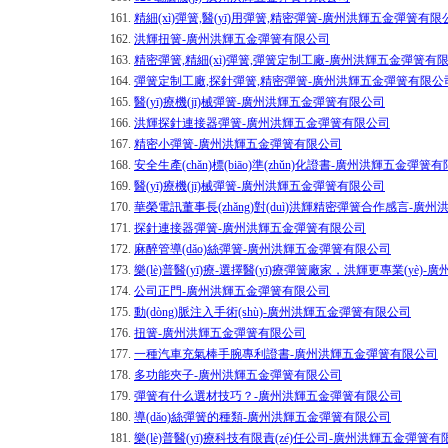
161.
精細(xì)彈簧,醫(yī)用彈簧,精密彈簧-廣州洪輝五金彈簧有限
162.
洪輝扭簧-廣州洪輝五金彈簧有限公司
163.
精密彈簧,精細(xì)彈簧,彈簧定制工廠-廣州洪輝五金彈簧有
164.
彈簧定制工廠,探針彈簧,精密彈簧-廣州洪輝五金彈簧有限公
165.
醫(yī)療機(jī)械彈簧-廣州洪輝五金彈簧有限公司
166.
洪輝探針連接器彈簧-廣州洪輝五金彈簧有限公司
167.
精密小彈簧-廣州洪輝五金彈簧有限公司
168.
安全生產(chǎn)標(biāo)準(zhǔn)化證書-廣州洪輝五金彈簧
169.
醫(yī)療機(jī)械彈簧-廣州洪輝五金彈簧有限公司
170.
華榮電訊董事長(zhǎng)對(duì)洪輝精密彈簧合作感言-
171.
探針連接器彈簧-廣州洪輝五金彈簧有限公司
172.
麻醉管導(dǎo)絲彈簧-廣州洪輝五金彈簧有限公司
173.
樂(lè)普醫(yī)療-選擇醫(yī)療彈簧廠家，洪輝更專業(yè
174.
公司正門-廣州洪輝五金彈簧有限公司
175.
動(dòng)脈注入手術(shù)-廣州洪輝五金彈簧有限公司
176.
扭簧-廣州洪輝五金彈簧有限公司
177.
一種汽車充氣棒手腕專利證書-廣州洪輝五金彈簧有限公司
178.
多功能夾子-廣州洪輝五金彈簧有限公司
179.
彈簧有什么選材技巧？-廣州洪輝五金彈簧有限公司
180.
導(dǎo)絲彈簧的種類-廣州洪輝五金彈簧有限公司
181.
樂(lè)普醫(yī)療科技有限責(zé)任公司-廣州洪輝五金彈簧